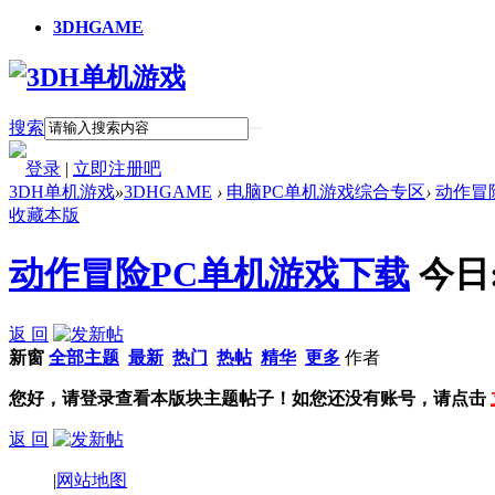
3DHGAME
搜索
登录
|
立即注册吧
3DH单机游戏
»
3DHGAME
›
电脑PC单机游戏综合专区
›
动作冒
收藏本版
动作冒险PC单机游戏下载
今日
返 回
新窗
全部主题
最新
热门
热帖
精华
更多
作者
您好，请登录查看本版块主题帖子！如您还没有账号，请点击
返 回
|
网站地图