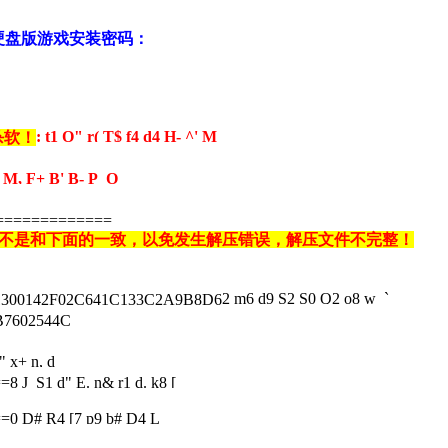
完美硬盘版游戏安装密码：
: t1 O" r( T$ f4 d4 H- ^' M
杀软！
z M, F+ B' B- P O
=============
是不是和下面的一致，以免发生解压错误，解压文件不完整！
2 m6 d9 S2 S0 Q2 o8 w `
142F02C641C133C2A9B8D6
602544C
" x+ n, d
==
8 J S1 d" E. n& r1 d. k8 [
==
0 D# R4 [7 p9 b# D4 L