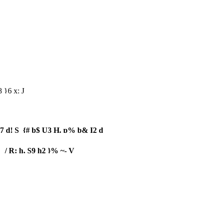
 }6 x: J
7 d! S {# b$ U3 H. p% b& I2 d
/ R: h, S9 h2 }% ~- V
。