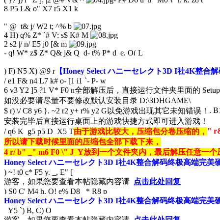
8 P5 L& o" X7 r5 X1 k
" @ t& j/ W2 t; ^% b
4 H) q% Z* `# V: s$ K# M
2 s2 |/ n/ E5 j0 [& m
- q! W* z$ Z* Q& j& Q
d- t% P* d e, O( L
) F) N5 X) @9 r
【Honey Select ハニーセレクト3D I社
/ e1 F& n4 L7 k# o- [1 i1 `- P- w
6 v3 Y2 ]5 ?1 V* F0 n
全部解压后，直接运行文件夹里面的 Setup
如没必要请尽量不要修改默认安装目录 D:\3DHGAME\
. B
$ r) \/ C8 y6 }. ~2 r2 y+ r% y2 G
以免游戏出现其它未知错误！
安装完毕后直接运行桌面上的游戏快捷方式即可进入游戏！
" r
/ q6 K g5 p5 D X5 T
由于游戏比较大，压缩包分卷压缩的，
所以请下载时候里面的压缩包全部下载下来，
4 r/ b" _" m6 F0 \" J Y
放到一个文件夹内，最后解压任意一个
Honey Select ハニーセレクト3D I社4K整合解码终极
) ~! t0 c* F5 y. _, E" [
游客，如果您要查看本帖隐藏内容请
点击此处回复
) S0 C' M4 h. O! e% D8 _* R8 p
Honey Select ハニーセレクト3D I社4K整合解码终极高端
Y5 `) B, C) O
游客，如果您要查看本帖隐藏内容请
点击此处回复