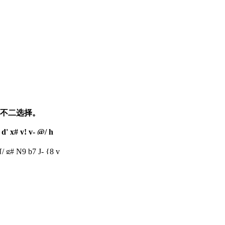
的不二选择。
d' x# y! v- @/ h
 [/ g# N9 b7 J- {8 v