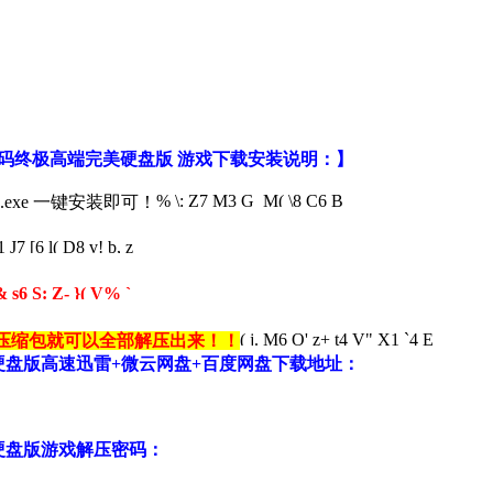
4K整合解码终极高端完美硬盘版 游戏下载安装说明：】
% \: Z7 M3 G M( \8 C6 B
.exe 一键安装即可！
1 J7 [6 l( D8 v! b, z
& s6 S: Z- }( V% `
( j. M6 O' z+ t4 V" X1 `4 E
压缩包就可以全部解压出来！！
高端完美硬盘版高速迅雷+微云网盘+百度网盘下载地址：
完美硬盘版游戏解压密码：