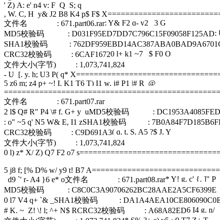
' Z) A: e' n4 v: F Q S; q
, W. C, H y& J2 B8 K4 p$ F$ X
=========================
; Y& F2 q- y2 _3 G
文件名 : 671.part06.rar
;
MD5校验码 : D031F95ED7DD7C796C15F09058F125AD
SHA1校验码 : 762DF959EBD14AC387ABA0BAD9A6701C
0 l+ k1 ~7 _$ F0 O
CRC32校验码 : 6CAF1672
文件大小(字节) : 1,073,741,824
- U [. y. h; U3 P( q* X
================================
5 z6 m; z4 p+ ~! I. K1 T
6 T) I1 w, j# P1 |# R @
================================================
文件名 : 671.part07.rar
2 l$ Q# R" P4 \# f. G+ y u
MD5校验码 : DC1953A4085FED88
: o" ~5 q' N5 W& E, I1 z
SHA1校验码 : 7B0A84F7D185B6FEB
( q, t, S, A5 ?$ J, Y
CRC32校验码 : C9D691A3
文件大小(字节) : 1,073,741,824
0 l) z* X/ Z) Q7 F2 o7 s
===============================
5 j8 f; [% D% w/ y9 t! B7 A
============================
* Y! g. c' {. ]" P
d9 `' r- A4 }6 e* o
文件名 : 671.part08.rar
MD5校验码 : C8C0C3A90706262BC28AAE2A5CF6399E
0 l7 V4 q+ `& _
SHA1校验码 : DA1A4AEA10CE806090C0E5
6 I4 g. n/
# K. ~ Z! \! l; ^+ N$ R
CRC32校验码 : A68A82ED