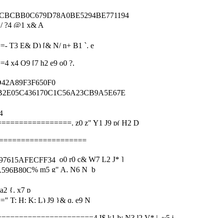
CBB0C679D78A0BE5294BE771194
Y/ ?4 @1 x& A
==
- T3 E& D) [& N/ n+ B1 `. e
==
4 x4 Q9 [7 h2 e9 o0 ?, _
2A89F3F650F0
05C436170C1C56A23CB9A5E67E
4
=================
. z0 z" Y1 J9 p( H2 D
====================
o0 r0 c& W7 L2 J* ]
615AFECFF34
% m5 g" A, N6 N b
596B80C
a2 {. x7 p
==
" T: H: K: L) J9 }& q. e9 N
======================
4 I$ k1 b; N3 l2 V* | ~5 i