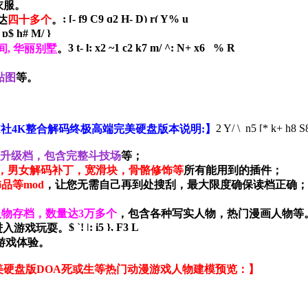
衣服。
; [- f9 C9 q2 H- D) r( Y% u
达
四十多个
。
 p$ h# M/ }
3 t- l; x2 ~1 c2 k7 m/ ^: N+ x6 _% R
间, 华丽别墅
。
贴图
等。
2 Y/ \ n5 [* k+ h8 S8
ト3D I社4K整合解码终极高端完美硬盘版本说明:】
及升级档，包含完整斗技场
等；
，男女解码补丁，宽滑块，骨骼修饰等
所有能用到的插件；
品等mod
，让您无需自己再到处搜刮，最大限度确保读档正确；
物存档，数量达3万多个
，包含各种写实人物，热门漫画人物等
$ `! |: i5 }, F3 L
进入游戏玩耍。
游戏体验。
极高端完美硬盘版DOA死或生等热门动漫游戏人物建模预览：】