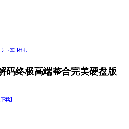
ト3D I社4 ...
4K整合解码终极高端整合完美硬盘版
速下载】