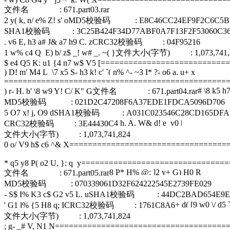
文件名 : 671.part03.rar
2 y( k, n/ e% Z! s' o
MD5校验码 : E8C46CC24EF9F2C6C5B29
SHA1校验码 : 3C25B424F34D77ABF0A7F13F2F53060C36
. v6 E, h3 a# J& a7 h9 C. z
CRC32校验码 : 04F95216
1 w% c4 Q E) b/ z$ _! w# _. ~( }
文件大小(字节) : 1,073,741,
$ e4 Q5 K: u1 {4 n7 w$ V5 [
============================
) D! m' M4 L \7 x5 S
- h3 k! c' `( n% ^- ~3 I* ?- o6 a, u+ x
================================================
# \8 k5 h
) r- H. b' \8 w9 Y! C/ K" G
文件名 : 671.part04.rar
MD5校验码 : 021D2C47208F6A37EDE1FDCA5096D706
5 O7 x! j, O9 d
SHA1校验码 : A031C023546C28CD165DFA79
4 h, A, W& d! e v0 |
CRC32校验码 : 3E44430C
文件大小(字节) : 1,073,741,824
0 o/ V9 h$ c6 ^& X
==================================
* q5 y8 P( o2 U, }: q y
================================
8 P* H% @: ]2 y+ G) H0 R
文件名 : 671.part05.rar
MD5校验码 : 070339061D32F624222545E2739FE029
- S$ I% K3 c$ G2 v5 L. u
SHA1校验码 : 44DC2BAD654E9EFA4
+ d( [9 w0 \/ d5
' G1 l% {5 H8 q; I
CRC32校验码 : 1761C8A6
文件大小(字节) : 1,073,741,824
; g- _# V, N1 N
=====================================