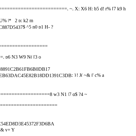
=========================
, ~, X; X6 H: b5 d! r% [7 k9 h
 U% |* _2 p; k2 m
$ ^5 n0 p1 H- ?
887D5437
==================
==
, p6 N3 W9 N( [3 o
91C2B61FB6B0DB17
: }! J( ~& j' c% a
63DAC45E82B18DD1391C3DB
===================
8 w3 N1 |7 q$ ?4 ~
======================
4ED8D3E45372F3D6BA
 _& y+ Y