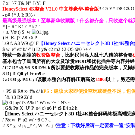
7 x" }7 T& N" [) Y! F
3 C5 Y* D8 G$ Q. 
HoneySelect 4K整合 V21.0 中文尊豪华-整合版
- p# {* J. I; R% \
最高级最强版本！至尊豪华收藏版！什么都齐全，只收这个就
* [+ R" K1 C* k7 `
+ s. V# t) S. w
) H' R. ]7 Z8 x6 P
' a9 f. A3 W9 @' F
【Honey Select ハニーセレクト3D I
$ w. e" e# b/ \" l) I2 y
& c2 m2 }2 Q5 @0 }+ ^
转载一款高端的
收费版整合
，比起民间私人乱七八糟的整合要
基本包含了民间所有的大众及珍贵MOD和优化插件等内容并
/ C7 D* s$ S6 X8 D% k
所以要想收藏该作品的完美版本，又懒得
8 D) l1 Q0 y! f+ m9 e
! a! O3 g. P4 C; I
该版本整合内容解压后高达
140G
以上，另还需
+ P5 i9 R# x- f% d/ k
PS：建议大家即使没空玩或硬盘不足，也保
`& }3 R9 Z( d
( i3 A% [) W) v/ ?+ |' N3 ~
; G& P# X U' P, q4 c) n6 I* t$ E4 z2 h
【Honey Select ハニーセレクト3D I社4K整合解码终极高
/ ?& w l* p2 w( ~8 G7 a
2 X* y, s! p; _# ^; W" A: j' \
注意：下载好后请一定要看一遍“安