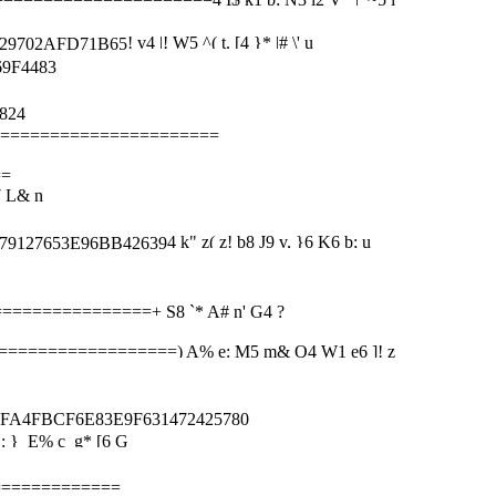
! v4 |! W5 ^( t. [4 }* |# \' u
702AFD71B65
9F4483
824
======================
==
7 L& n
4 k" z( z! b8 J9 v, }6 K6 b; u
127653E96BB42639
================
+ S8 `* A# n' G4 ?
==================
) A% e: M5 m& Q4 W1 e6 ]! z
FBCF6E83E9F631472425780
 `: } E% c g* [6 G
=============