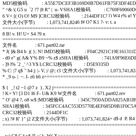
MD5校验码 : A55E7DCEF3B169D0B7D61FB75F3DF4ED
" ^& \( G5 u `2 ?7 |8 R" | u- V
SHA1校验码 : C769F69060DCB
! [) W4 r% g! 
6 V+ [( O) O! M9 ]
CRC32校验码 : 2144DF1C
6 f# O7 K1 ?- y: t. a
文件大小(字节) : 1,073,741,824
================================================
8 B! v, H! U+ S4 ?9 n
================================================
文件名 : 671.part02.rar
* J( ]& B4 b j( }; N! l
MD5校验码 : F04C2921C19E161311D4
- d0 e" g( A& Y% B9 ~% z$ z
SHA1校验码 : 741A9F96E6DB2E
- ]9 l% `2 _' ^3 Y$ L
CRC32校验码 : D5E9335D
% C: |7 q$ `' b4 j: |- V, |/ @; r3 \
文件大小(字节) : 1,073,741,82
* _9 u- | ~. I- z6 h6 z
=================================
$ { _! t2 ~1 @7 z }, X2 j
==============================
! K+ Y! [3 D1 I6 F- U& K9 W
文件名 : 671.part02.rev
" O' @4 ?, o8 w$ |
MD5校验码 : 345C7950ADDA825AB1B97
SHA1校验码 : 345FCC4AC553D5770E4EF685D9B1F0C5A
CRC32校验码 : 2144DF1C
+ d$ d P, R4 
; x) ?# R' }" j2 Z
文件大小(字节) : 1,073,741,824
================================================
- w) C8 G4 y* ]5 ~' k. W( X
============================