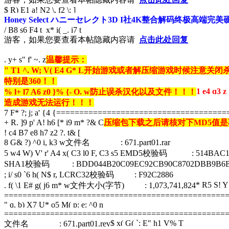
$ R) E1 a! N2 \, f2 \; ]
Honey Select ハニーセレクト3D I社4K整合解码终极高端
/ B8 s6 F4 t x* i( _. i7 t
游客，如果您要查看本帖隐藏内容请
点击此处回复
. y+ s" f' ~. z
温馨提示：
" T1 ^. W; V( E4 G* L
开始游戏或者解压缩游戏时候注意关闭
特别是360！！
1 e4 q3 
% l+ l7 A6 z0 }% {- O. w
防止误杀汉化以及文件！！！
造成游戏无法运行！！！
7 F* ?; j; a' {4 {
=====================================
+ R. ]9 p' A! h6 [* i9 m* ?& C
压缩包下载之后请核对下MD5值
! c4 B7 e8 h7 z2 ?. t& [
8 G& ?) ^0 i, k3 w
文件名 : 671.part01.rar
5 w4 W) V' r' A4 x( C3 l0 F, C3 s5 E
MD5校验码 : 514BAC1300
SHA1校验码 : BDD044B20C09EC92CB90C8702DBB9B6B7
; i/ s0 `6 h( N$ r, L
CRC32校验码 : F92C2886
* R5 S! Y
. f( \1 E# g( j6 m* w
文件大小(字节) : 1,073,741,824
================================================
" q, b) X7 U* o5 M( p: e: ^0 n
================================================
$ x( G( `: E" h1 V% T
文件名 : 671.part01.rev