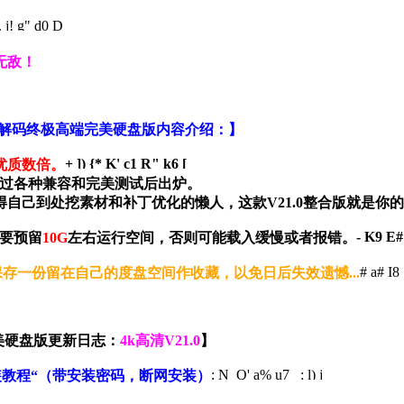
j! g" d0 D
无敌！
社4K整合解码终极高端完美硬盘版内容介绍：】
+ ]) {* K' c1 R" k6 [
优质数倍。
经过各种兼容和完美测试后出炉。
自己到处挖素材和补丁优化的懒人，这款V21.0整合版就是你
- K9 E# 
要预留
10G
左右运行空间，否则可能载入缓慢或者报错。
# a# I8
存一份留在自己的度盘空间作收藏，以免日后失效遗憾...
端完美硬盘版更新日志：
4k高清V21.0
】
; N Q' a% u7 _; l) j
装教程“（带安装密码，断网安装）