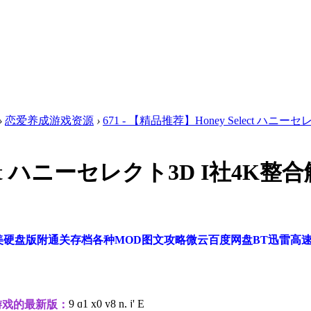
›
恋爱养成游戏资源
›
671 - 【精品推荐】Honey Select ハニーセレク
Select ハニーセレクト3D I社
终极高端完美硬盘版附通关存档各种MOD图文攻略微云百度网盘BT迅雷高
9 q1 x0 y8 n, j' E
游戏的最新版：