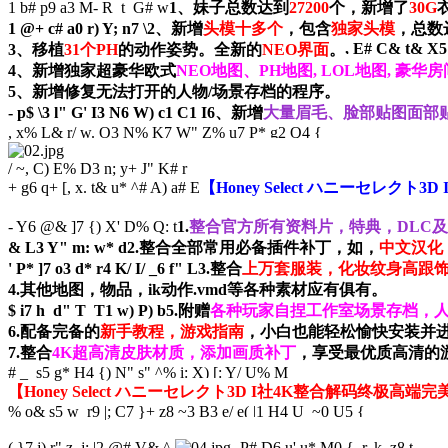
1 b# p9 a3 M- R t G# w
1、妹子总数达到
27200
个，新增了
30G
1 @+ c# a0 r) Y; n7 \
2、新增
头模十多个
，包含
独家头模
，总数
, E# C& t& X5
3、移植
31个PH
的动作姿势。全新的
NEO界面
。
4、新增独家超豪华欧式
NEO地图、PH地图, LOL地图, 豪华房
5、新增修复无法打开的人物/场景存档的程序。
- p$ \3 l" G' I3 N6 W) c1 C1 I
6、新增
大量眉毛、脸部贴图面部
, x% L& r/ w. O3 N% K7 W
" Z% u7 P* g2 Q4 {
/ ~, C) E% D3 n; y+ J" K# r
+ g6 q+ [, x. t& u* ^# A) a# E
【Honey Select ハニーセレク
- Y6 @& ]7 {) X' D% Q: t
1.
整合官方所有资料片，特典，DLC
& L3 Y" m: w* d
2.整合全部常用必备插件补丁，如，
中文汉化
' P* ]7 o3 d* r4 K/ I/ _6 f" L
3.整合
上万套服装，化妆纹身高跟饰
4.其他地图，物品，ik动作.vmd等各种素材应有俱有。
$ i7 h d" T T1 w) P) b
5.附赠
各种玩家自捏工作室场景存档，人
6.配备完备的
新手教程，游戏指南
，小白也能轻松愉快安装并
7.整合
4K超高清皮肤材质，添加画质补丁
，享受最优质高清的
# _ s5 g* H4 {) N" s" ^
% i: X) [: Y/ U% M
【Honey Select ハニーセレクト3D I社4K整合解码终
% o& s5 w r9 |; C7 }+ z
8 ~3 B3 e/ e( |1 H4 U ~0 U5 {
( }7 j) r" z. j; |2 @# V& ^
- P# D6 u' u* M0 { r, k, z8 t