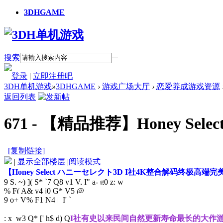
3DHGAME
搜索
登录
|
立即注册吧
3DH单机游戏
»
3DHGAME
›
游戏广场大厅
›
恋爱养成游戏资源
返回列表
671 - 【精品推荐】Honey 
[复制链接]
|
显示全部楼层
|
阅读模式
【Honey Select ハニーセレクト3D I社4K整合解码
9 S. ~) ]( S* `7 Q
8 y1 V, I" a- g0 z: w
% F( A& y4 j0 G* V5 @
9 o+ V% F1 N4 | I' `
: x w3 Q* [' h$ d) Q
I社有史以来民间自然更新寿命最长的大作