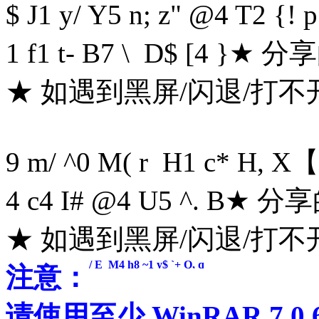
$ J1 y/ Y5 n; z" @4 T2 {! p
1 f1 t- B7 \ D$ [4 }
★ 分
★ 如遇到黑屏/闪退/打
9 m/ ^0 M( r H1 c* H, X
【
4 c4 I# @4 U5 ^. B
★ 分
★ 如遇到黑屏/闪退/打
/ E M4 h8 ~1 y$ `+ Q, q
注意：
请使用至少 WinRAR 7.0