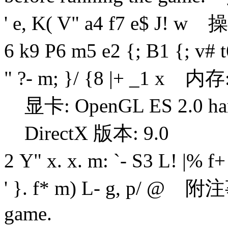
' e, K( V" a4 f7 e$ J! w
操作系
6 k9 P6 m5 e2 {; B1 {; v# t
" ?- m; }/ {8 |+ _1 x
内存: 
显卡: OpenGL ES 2.0 hardwar
DirectX 版本: 9.0
2 Y" x. x. m: `- S3 L! |% f+
' }. f* m) L- g, p/ @
附注事项: 1
game.