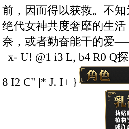
前，因而得以获救。不知
绝代女神共度奢靡的生活
奈，或者勤奋能干的爱—
x- U! @1 i3 L, b4 R0 Q
探
8 I2 C" |* J. I+ }