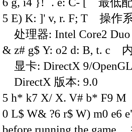
6 g, i4 }! `. e: C- [
最低配
5 E) K: ]' v, r. F; T
操作系统 *
处理器: Intel Core2 Duo o
& z# g$ Y: o2 d: B, t. c
内存
显卡: DirectX 9/OpenGL 4
DirectX 版本: 9.0
5 h* k7 X/ X. V# b* F9 M
0 L$ W& ?6 r$ W) m0 e6 e
before running the ga