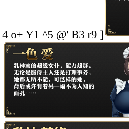
4 o+ Y1 ^5 @' B3 r9 ]