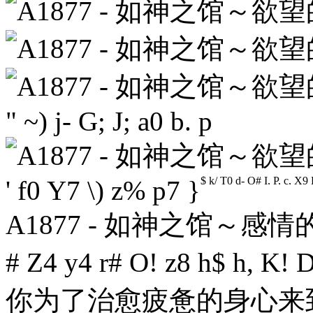
" ~) j- G; J; a0 b. p
$ k/ T0 d- O# I, P, c, X
' f0 Y7 \) z% p7 }
A1877 - 如神之馆～感情的24
# Z4 y4 r# O! z8 h$ h, K! 
你为了治愈疲惫的身心来