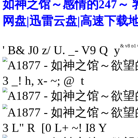
如神之馆～感情的247～ 乳神家の
网盘|迅雷云盘|高速下载
& y8 p1 
' B& J0 z/ U. _- V9 Q y
3 _! h, x- ~; @ t
3 L" R [0 L+ ~! I8 Y