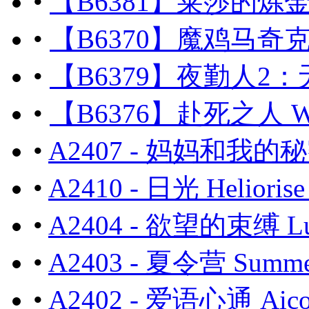
•
【B6381】莱莎的炼金工
•
【B6370】魔鸡马奇克2 Ma
•
【B6379】夜勤人2：无尽宝库
•
【B6376】赴死之人 We w
•
A2407 - 妈妈和我的秘密重
•
A2410 - 日光 Helior
•
A2404 - 欲望的束缚 Lu
•
A2403 - 夏令营 Summe
•
A2402 - 爱语心通 A