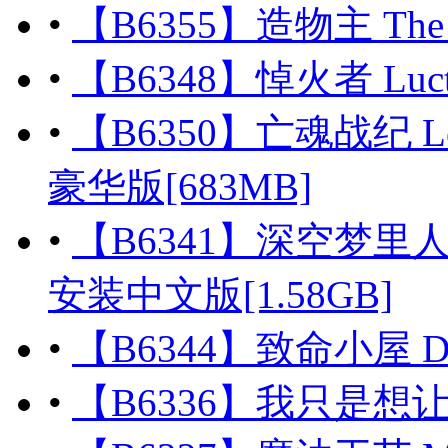
•
【B6355】造物主 The Cr
•
【B6348】悼火者 Luctu
•
【B6350】亡魂战纪 Lege
豪华版[683MB]
•
【B6341】深空梦里人2：逐星
安装中文版[1.58GB]
•
【B6344】致命小屋 Drop
•
【B6336】我只是想让她们