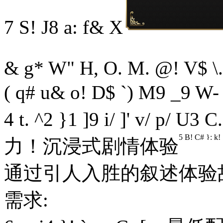
7 S! J8 a: f& X
& g* W" H, O. M. @! V$ \
( q# u& o! D$ `) M9 _9 W-
4 t. ^2 }1 ]9 i/ ]' v/ p/ U3 C.
5 B! C# }: k!
力！沉浸式剧情体验
通过引人入胜的叙述体验
需求: