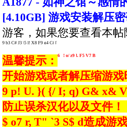
A1877 - 如神之馆～感情的2
[4.10GB] 游戏安装解压
游客，如果您要查看本
9 b3 C# J3 \5 l! X8 F9 g4 C( [
6 _! o/ z9 ]. F5 V7 B
温馨提示：
开始游戏或者解压缩游戏
9 p! U. }( {/ I; q) G& x& 
防止误杀汉化以及文件！
$ o7 r, T" `3 S$ d
造成游